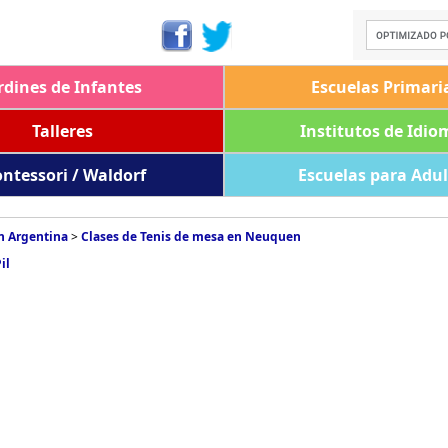
rdines de Infantes
Escuelas Primari
Talleres
Institutos de Idio
ntessori / Waldorf
Escuelas para Adu
n Argentina
>
Clases de Tenis de mesa en Neuquen
il