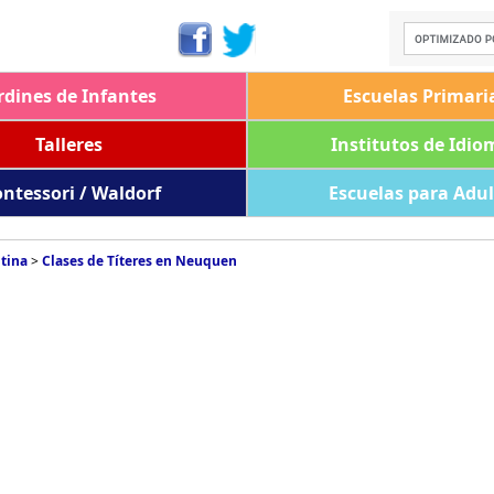
rdines de Infantes
Escuelas Primari
Talleres
Institutos de Idio
ntessori / Waldorf
Escuelas para Adu
ntina
>
Clases de Títeres en Neuquen